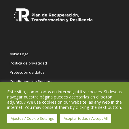
Aviso Legal
Política de privacidad
Protección de datos
Condiciones de Reserva
Este sitio, como todos en internet, utiliza cookies. Si deseas
navegar nuestra página puedes aceptarlas en el botón
adjunto. / We use cookies on our website, as any web in the
internet. You may consent them by clicking the next button.
© Copyright -
El Tío Pablo Tresviso
-
Enfold Theme by Kriesi
Ajustes / Cookie Settings
Aceptar todas / Accept All
Aviso Legal
Política de privacidad
Protección de datos
Condiciones de Reserva