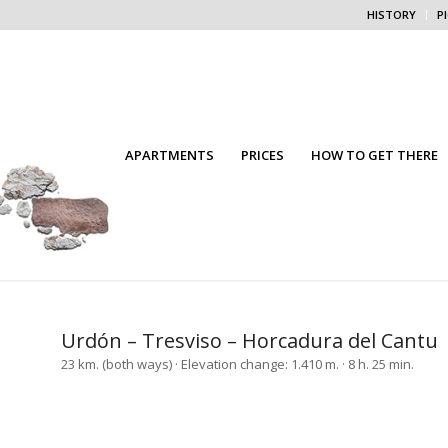
HISTORY
P
APARTMENTS
PRICES
HOW TO GET THERE
Urdón – Tresviso – Horcadura del Cantu
23 km. (both ways) · Elevation change: 1.410 m. · 8 h. 25 min.