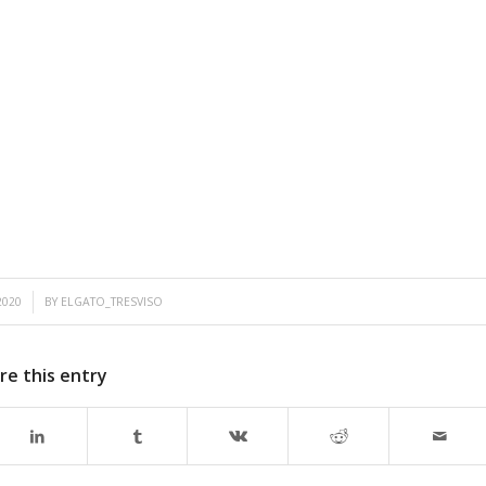
2020
BY
ELGATO_TRESVISO
re this entry