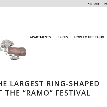
HISTORY
P
APARTMENTS
PRICES
HOW TO GET THERE
HE LARGEST RING-SHAPED
F THE “RAMO” FESTIVAL