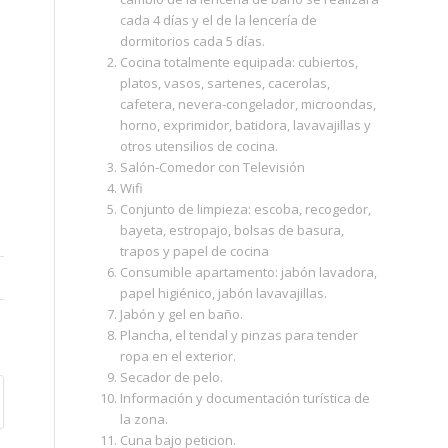
cada 4 días y el de la lencería de
dormitorios cada 5 días.
Cocina totalmente equipada: cubiertos,
platos, vasos, sartenes, cacerolas,
cafetera, nevera‐congelador, microondas,
horno, exprimidor, batidora, lavavajillas y
otros utensilios de cocina.
Salón‐Comedor con Televisión
Wifi
Conjunto de limpieza: escoba, recogedor,
bayeta, estropajo, bolsas de basura,
trapos y papel de cocina
Consumible apartamento: jabón lavadora,
papel higiénico, jabón lavavajillas.
Jabón y gel en baño.
Plancha, el tendal y pinzas para tender
ropa en el exterior.
Secador de pelo.
Información y documentación turística de
la zona.
Cuna bajo peticion.