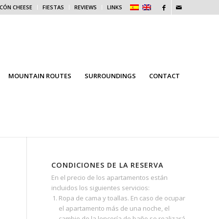
ICÓN CHEESE
FIESTAS
REVIEWS
LINKS
MOUNTAIN ROUTES
SURROUNDINGS
CONTACT
CONDICIONES DE LA RESERVA
En el precio de los apartamentos están
incluidos los siguientes servicios:
Ropa de cama y toallas. En caso de ocupar
el apartamento más de una noche, el
cambio de la lencería de baño se realizará